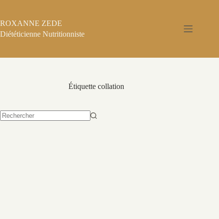
Passer
au
contenu
ROXANNE ZEDE
Diététicienne Nutritionniste
Étiquette
collation
Aucun
résultat