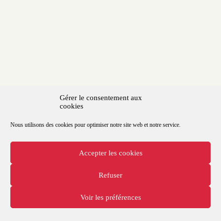
Gérer le consentement aux
cookies
ROXANNE ZEDE
Nous utilisons des cookies pour optimiser notre site web et notre service.
Diététicienne Nutritionniste - Spécialité sportifs🏋🏻‍♀️🏃🏻‍♂️
Numéro d'immatriculation professionnel RPPS :
Accepter les cookies
10008221003
Refuser
CGV
Voir les préférences
MENTIONS LEGALES
POLITIQUE DE CONFIDENTIALITE
Facebook
Instagram
Pinterest