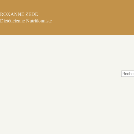
Passer
au
contenu
ROXANNE ZEDE
Diététicienne Nutritionniste
Aucun
résulta